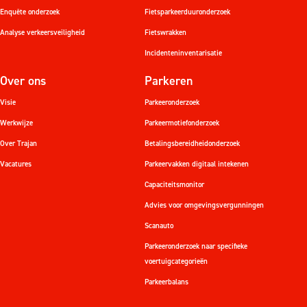
Enquête onderzoek
Fietsparkeerduuronderzoek
Analyse verkeersveiligheid
Fietswrakken
Incidenteninventarisatie
Over ons
Parkeren
Visie
Parkeeronderzoek
Werkwijze
Parkeermotiefonderzoek
Over Trajan
Betalingsbereidheidonderzoek
Vacatures
Parkeervakken digitaal intekenen
Capaciteitsmonitor
Advies voor omgevingsvergunningen
Scanauto
Parkeeronderzoek naar specifieke
voertuigcategorieën
Parkeerbalans